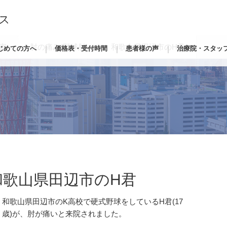
ス
害
肘の痛み(野球肘) 和歌山県田辺市のH君
じめての方へ
価格表・受付時間
患者様の声
治療院・スタッ
歌山県田辺市のH君
歌山県田辺市のK高校で硬式野球をしているH君(17
)が、肘が痛いと来院されました。