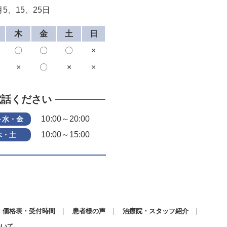
5、15、25日
木
金
土
日
〇
〇
〇
×
×
〇
×
×
電話ください
10:00～20:00
～水・金
10:00～15:00
木・土
価格表・受付時間
患者様の声
治療院・スタッフ紹介
ついて