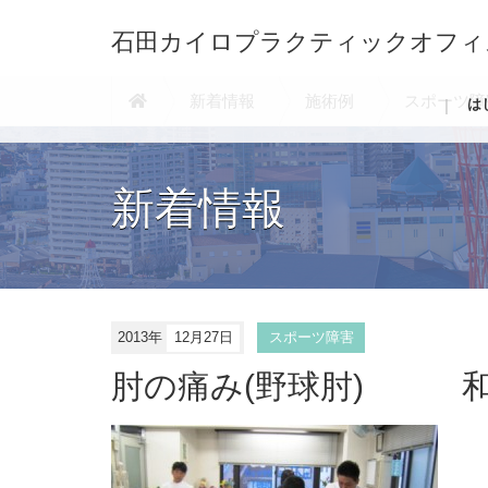
石田カイロプラクティックオフィ
新着情報
施術例
スポーツ障
は
新着情報
2013年
12月27日
スポーツ障害
肘の痛み(野球肘) 和
和
歳