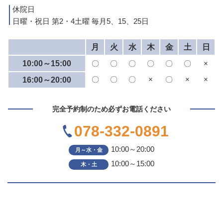
休院日
日曜・祝日 第2・4土曜 毎月5、15、25日
月
火
水
木
金
土
日
10:00～15:00
〇
〇
〇
〇
〇
〇
×
〇
〇
〇
×
〇
×
×
16:00～20:00
完全予約制のため必ずお電話ください
078-332-0891
10:00～20:00
月～水・金
10:00～15:00
木・土