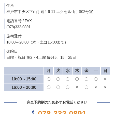
住所
神戸市中央区下山手通4-6-11 エクセル山手902号室
電話番号 / FAX
(078)332-0891
施術受付
10:00～20:00（木・土は15:00まで）
休院日
日曜・祝日 第2・4土曜 毎月5、15、25日
月
火
水
木
金
土
日
10:00～15:00
〇
〇
〇
〇
〇
〇
×
〇
〇
〇
×
〇
×
×
16:00～20:00
完全予約制のため必ずお電話ください
078-332-0891