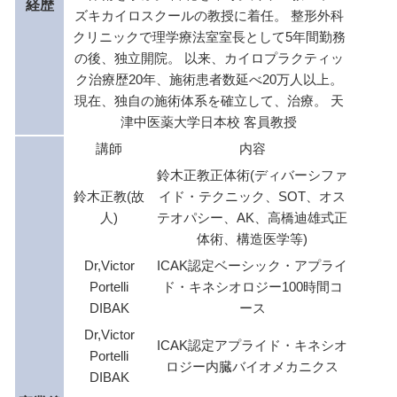
経歴
ズキカイロスクールの教授に着任。 整形外科
クリニックで理学療法室室長として5年間勤務
の後、独立開院。 以来、カイロプラクティッ
ク治療歴20年、施術患者数延べ20万人以上。
現在、独自の施術体系を確立して、治療。 天
津中医薬大学日本校 客員教授
講師
内容
鈴木正教正体術(ディバーシファ
鈴木正教(故
イド・テクニック、SOT、オス
人)
テオパシー、AK、高橋迪雄式正
体術、構造医学等)
Dr,Victor
ICAK認定ベーシック・アプライ
Portelli
ド・キネシオロジー100時間コ
DIBAK
ース
Dr,Victor
ICAK認定アプライド・キネシオ
Portelli
ロジー内臓バイオメカニクス
DIBAK