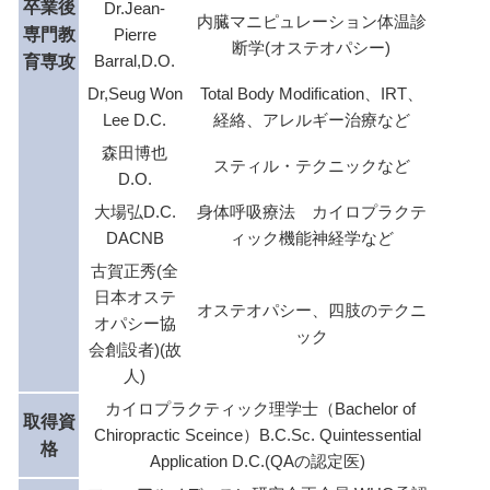
卒業後
Dr.Jean-
内臓マニピュレーション体温診
専門教
Pierre
断学(オステオパシー)
Barral,D.O.
育専攻
Dr,Seug Won
Total Body Modification、IRT、
Lee D.C.
経絡、アレルギー治療など
森田博也
スティル・テクニックなど
D.O.
大場弘D.C.
身体呼吸療法 カイロプラクテ
DACNB
ィック機能神経学など
古賀正秀(全
日本オステ
オステオパシー、四肢のテクニ
オパシー協
ック
会創設者)(故
人)
カイロプラクティック理学士（Bachelor of
取得資
Chiropractic Sceince）B.C.Sc. Quintessential
格
Application D.C.(QAの認定医)