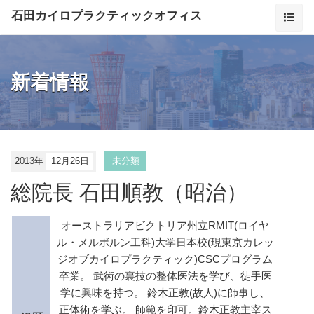
石田カイロプラクティックオフィス
新着情報
2013年
12月26日
未分類
総院長 石田順教（昭治）
オーストラリアビクトリア州立RMIT(ロイヤ
ル・メルボルン工科)大学日本校(現東京カレッ
ジオブカイロプラクティック)CSCプログラム
卒業。 武術の裏技の整体医法を学び、徒手医
学に興味を持つ。 鈴木正教(故人)に師事し、
正体術を学ぶ。 師範を印可。鈴木正教主宰ス