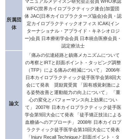
マニュアルメディスン研究会正会員 WHO承認
WFC(世界カイロプラクティック連合)加盟団
体 JAC(日本カイロプラクターズ協会)会員・認
所属団
定カイロプラクティックオフィス ICAK(イン
体
ターナショナル・アプライド・キネシオロジ
ー)会員 日本療術学会会員 日本統合医療会員・
認定療法士
「痛みの伝達経路と鎮痛メカニズムについて
の考察とIRTと顔面ポイント・タッピング調整
（TFP）による痛みの軽減について」 2006年
日本カイロプラクティック徒手医学会第8回大
会にて発表 奨励賞受賞 「固有感覚刺激によ
る姿勢改善と運動能力の向上について」 「重
心の変化とパフォーマンス向上効果につい
論文
て」 2007年 日本カイロプラクティック徒手医
学会第9回大会にて発表 「徒手矯正技法による
血糖値へのアプローチ」 2008年 日本カイロプ
ラクティック徒手医学会第10回大会にて発表
「Injury Recall Techniqueと顔面ポイント・タ