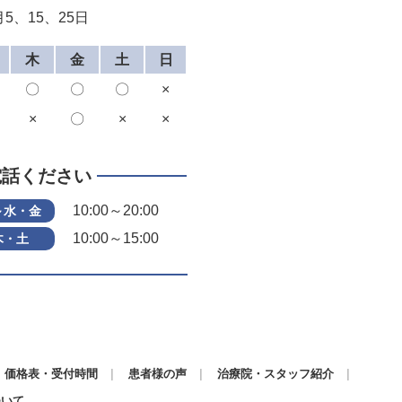
5、15、25日
木
金
土
日
〇
〇
〇
×
×
〇
×
×
電話ください
10:00～20:00
～水・金
10:00～15:00
木・土
価格表・受付時間
患者様の声
治療院・スタッフ紹介
ついて