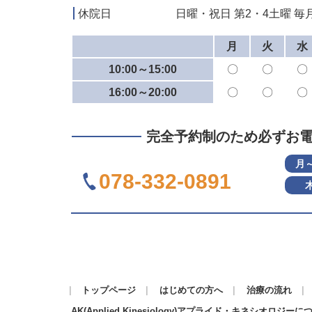
休院日
日曜・祝日 第2・4土曜 毎月
月
火
水
10:00～15:00
〇
〇
〇
16:00～20:00
〇
〇
〇
完全予約制のため必ずお
月
078-332-0891
トップページ
はじめての方へ
治療の流れ
AK(Applied Kinesiology)アプライド・キネシオロジーに