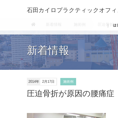
石田カイロプラクティックオフィ
新着情報
施術例
圧迫骨折
は
新着情報
2014年
2月17日
施術例
圧迫骨折が原因の腰痛症
神