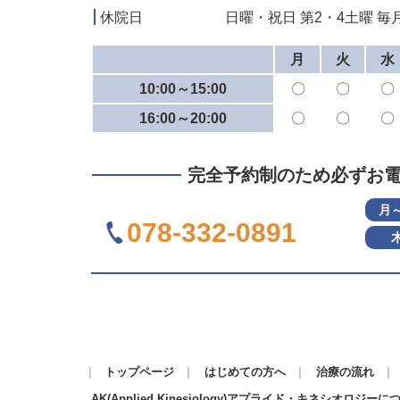
休院日
日曜・祝日 第2・4土曜 毎月
月
火
水
10:00～15:00
〇
〇
〇
16:00～20:00
〇
〇
〇
完全予約制のため必ずお
月
078-332-0891
トップページ
はじめての方へ
治療の流れ
AK(Applied Kinesiology)アプライド・キネシオロジーに