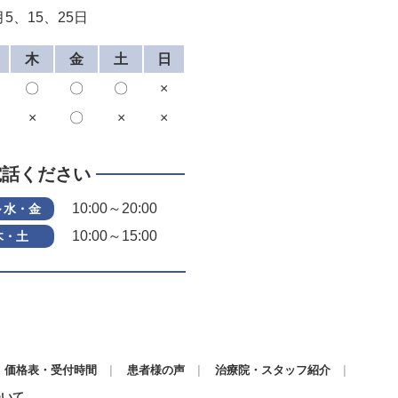
5、15、25日
木
金
土
日
〇
〇
〇
×
×
〇
×
×
電話ください
10:00～20:00
～水・金
10:00～15:00
木・土
価格表・受付時間
患者様の声
治療院・スタッフ紹介
ついて