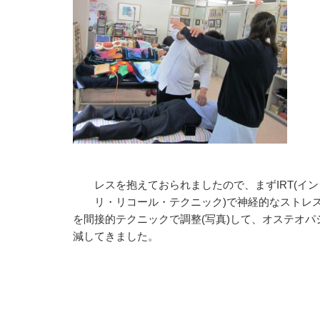
椎
下
検
右
が
で
ま
レスを抱えておられましたので、まずIRT(イン
リ・リコール・テクニック)で神経的なストレス
を間接的テクニックで調整(写真)して、オステオ
減してきました。