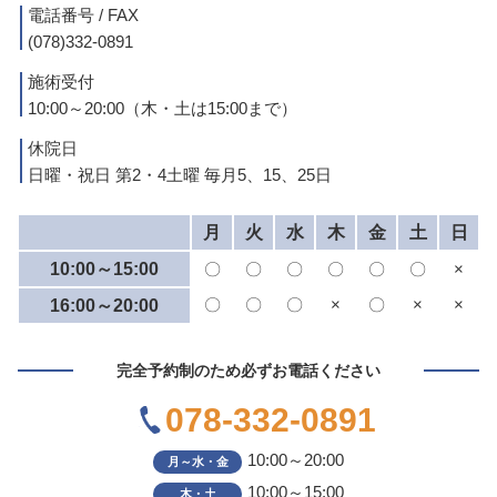
電話番号 / FAX
(078)332-0891
施術受付
10:00～20:00（木・土は15:00まで）
休院日
日曜・祝日 第2・4土曜 毎月5、15、25日
月
火
水
木
金
土
日
10:00～15:00
〇
〇
〇
〇
〇
〇
×
〇
〇
〇
×
〇
×
×
16:00～20:00
完全予約制のため必ずお電話ください
078-332-0891
10:00～20:00
月～水・金
10:00～15:00
木・土