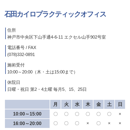
石田カイロプラクティックオフィス
住所
神戸市中央区下山手通4-6-11 エクセル山手902号室
電話番号 / FAX
(078)332-0891
施術受付
10:00～20:00（木・土は15:00まで）
休院日
日曜・祝日 第2・4土曜 毎月5、15、25日
月
火
水
木
金
土
日
10:00～15:00
〇
〇
〇
〇
〇
〇
×
〇
〇
〇
×
〇
×
×
16:00～20:00