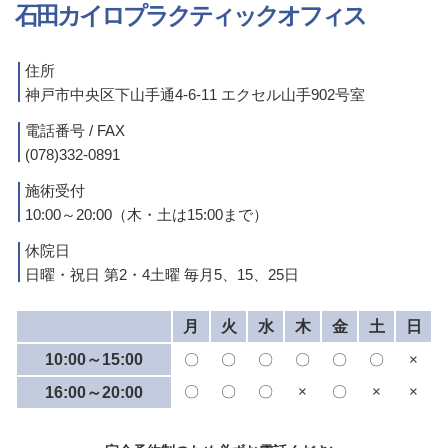
石田カイロプラクティックオフィス
住所
神戸市中央区下山手通4-6-11 エクセル山手902号室
電話番号 / FAX
(078)332-0891
施術受付
10:00～20:00（木・土は15:00まで）
休院日
日曜・祝日 第2・4土曜 毎月5、15、25日
月
火
水
木
金
土
日
10:00～15:00
〇
〇
〇
〇
〇
〇
×
〇
〇
〇
×
〇
×
×
16:00～20:00