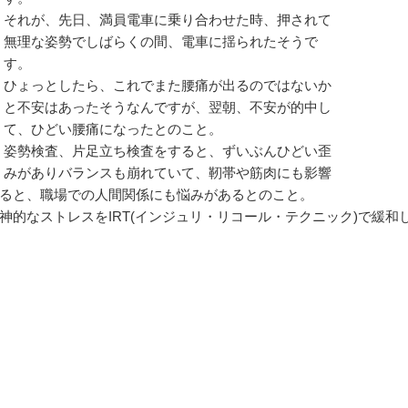
れが、先日、満員電車に乗り合わせた時、押されて
理な姿勢でしばらくの間、電車に揺られたそうで
す。
ょっとしたら、これでまた腰痛が出るのではないか
不安はあったそうなんですが、翌朝、不安が的中し
、ひどい腰痛になったとのこと。
勢検査、片足立ち検査をすると、ずいぶんひどい歪
がありバランスも崩れていて、靭帯や筋肉にも影響
と、職場での人間関係にも悩みがあるとのこと。
的なストレスをIRT(インジュリ・リコール・テクニック)で緩和