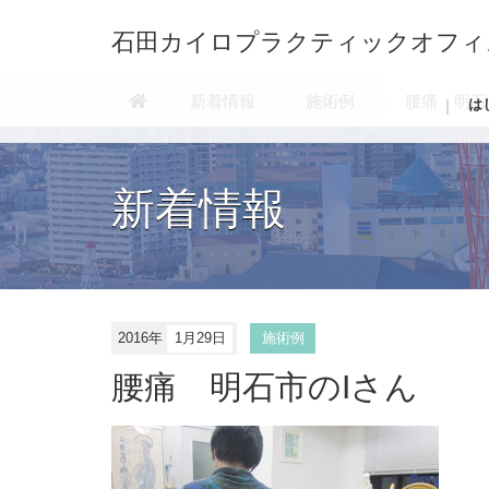
石田カイロプラクティックオフィ
新着情報
施術例
腰痛 明石
は
新着情報
2016年
1月29日
施術例
腰痛 明石市のIさん
お
た