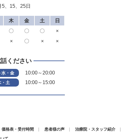
5、15、25日
木
金
土
日
〇
〇
〇
×
×
〇
×
×
電話ください
10:00～20:00
～水・金
10:00～15:00
木・土
価格表・受付時間
患者様の声
治療院・スタッフ紹介
ついて