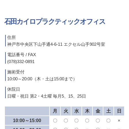
石田カイロプラクティックオフィス
住所
神戸市中央区下山手通4-6-11 エクセル山手902号室
電話番号 / FAX
(078)332-0891
施術受付
10:00～20:00（木・土は15:00まで）
休院日
日曜・祝日 第2・4土曜 毎月5、15、25日
月
火
水
木
金
土
日
10:00～15:00
〇
〇
〇
〇
〇
〇
×