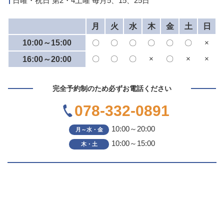
日曜・祝日 第2・4土曜 毎月5、15、25日
月
火
水
木
金
土
日
10:00～15:00
〇
〇
〇
〇
〇
〇
×
〇
〇
〇
×
〇
×
×
16:00～20:00
完全予約制のため必ずお電話ください
078-332-0891
10:00～20:00
月～水・金
10:00～15:00
木・土