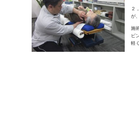
２
が
施
ピ
軽