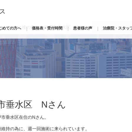
ス
ヘルペス後の痛み 神戸市垂水区 Nさん
じめての方へ
価格表・受付時間
患者様の声
治療院・スタッ
市垂水区 Nさん
戸市垂水区在住のNさん。
康維持の為に、週一回施術に来られています。