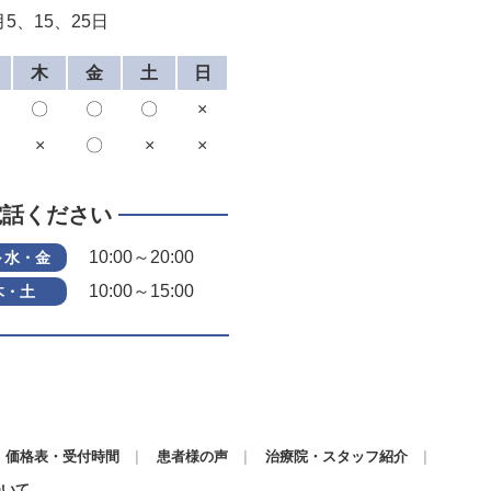
5、15、25日
木
金
土
日
〇
〇
〇
×
×
〇
×
×
電話ください
10:00～20:00
～水・金
10:00～15:00
木・土
価格表・受付時間
患者様の声
治療院・スタッフ紹介
ついて