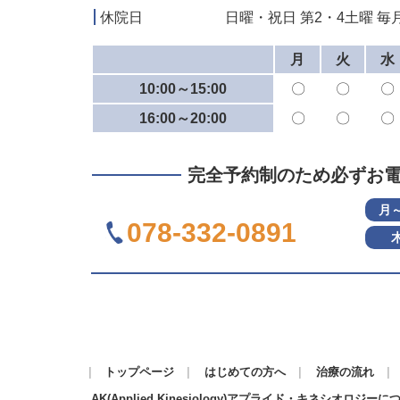
休院日
日曜・祝日 第2・4土曜 毎月
月
火
水
10:00～15:00
〇
〇
〇
16:00～20:00
〇
〇
〇
完全予約制のため必ずお
月
078-332-0891
トップページ
はじめての方へ
治療の流れ
AK(Applied Kinesiology)アプライド・キネシオロジーに