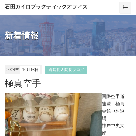
石田カイロプラクティックオフィス
新着情報
2024年
10月16日
総院長＆院長ブログ
極真空手
国際空手道
連盟 極真
会館中村道
場
神戸中央支
部