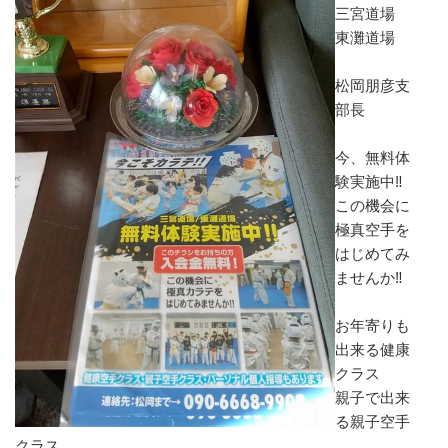
三宮道場
東灘道場
松岡朋彦支
部長
今、無料体
験実施中‼️
この機会に
極真空手を
はじめてみ
ませんか‼️
お年寄りも
出来る健康
クラス
親子で出来
る親子空手
クラス