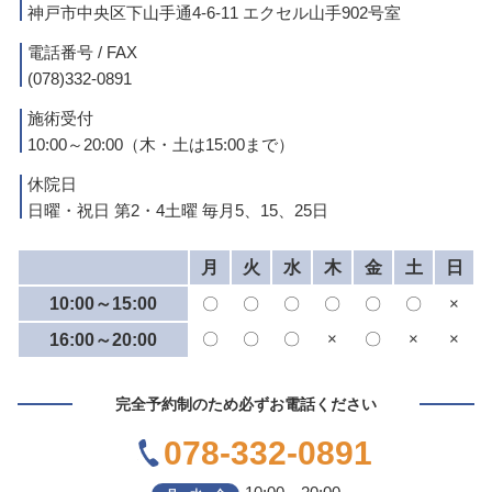
神戸市中央区下山手通4-6-11 エクセル山手902号室
電話番号 / FAX
(078)332-0891
施術受付
10:00～20:00（木・土は15:00まで）
休院日
日曜・祝日 第2・4土曜 毎月5、15、25日
月
火
水
木
金
土
日
10:00～15:00
〇
〇
〇
〇
〇
〇
×
〇
〇
〇
×
〇
×
×
16:00～20:00
完全予約制のため必ずお電話ください
078-332-0891