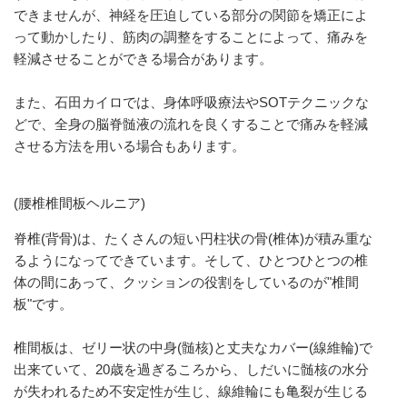
できませんが、神経を圧迫している部分の関節を矯正によ
って動かしたり、筋肉の調整をすることによって、痛みを
軽減させることができる場合があります。
また、石田カイロでは、身体呼吸療法やSOTテクニックな
どで、全身の脳脊髄液の流れを良くすることで痛みを軽減
させる方法を用いる場合もあります。
(腰椎椎間板ヘルニア)
脊椎(背骨)は、たくさんの短い円柱状の骨(椎体)が積み重な
るようになってできています。そして、ひとつひとつの椎
体の間にあって、クッションの役割をしているのが"椎間
板"です。
椎間板は、ゼリー状の中身(髄核)と丈夫なカバー(線維輪)で
出来ていて、20歳を過ぎるころから、しだいに髄核の水分
が失われるため不安定性が生じ、線維輪にも亀裂が生じる