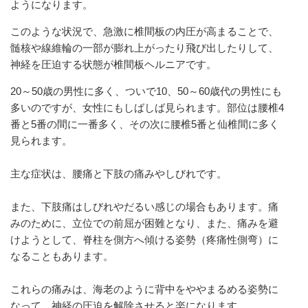
ようになります。
このような状況で、急激に椎間板の内圧が高まることで、
髄核や線維輪の一部が膨れ上がったり飛び出したりして、
神経を圧迫する状態が椎間板ヘルニアです。
20～50歳の男性に多く、ついで10、50～60歳代の男性にも
多いのですが、女性にもしばしば見られます。部位は腰椎4
番と5番の間に一番多く、その次に腰椎5番と仙椎間に多く
見られます。
主な症状は、腰痛と下肢の痛みやしびれです。
また、下肢痛はしびれやだるい感じの場合もあります。痛
みのために、立位での前屈が困難となり、また、痛みを避
けようとして、脊柱を側方へ傾ける姿勢（疼痛性側弯）に
なることもあります。
これらの痛みは、海老のように背中をややまるめる姿勢に
なって、神経の圧迫を解除させると楽になります。