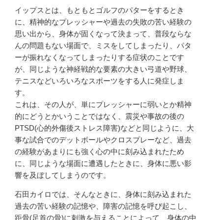
イップスとは、もともとゴルフのパターをするとき
に、精神的なプレッシャーや過去の失敗の苦い経験の
思い出から、身体が固くなって決まって、普段ならな
んの問題もない場面で、ミスをしてしまったり、パタ
ーが振れなくなってしまったりする症状のことです
が、同じような神経戦的な要素の大きい弓道や野球、
テニスなどいろいろなスポーツをする人に発症しま
す。
これは、その人が、単にプレッシャーに弱いとか精神
的にどうとかいうことではなく、震災や事故の後の
PTSD(心的外傷後ストレス障害)などと同じように、大
事な試合でのデットボールやクロスプレーなど、過去
の経験があまりにも強く心の中に刻み込まれたため
に、同じような場面に遭遇したときに、身体に悪い影
響を及ぼしてしまうのです。
石田カイロでは、そんなときに、身体に刻み込まれた
過去の苦い経験の記憶や、障害の記憶を呼び起こし、
距骨(足首の骨)に刺激を与えることによって、身体の中