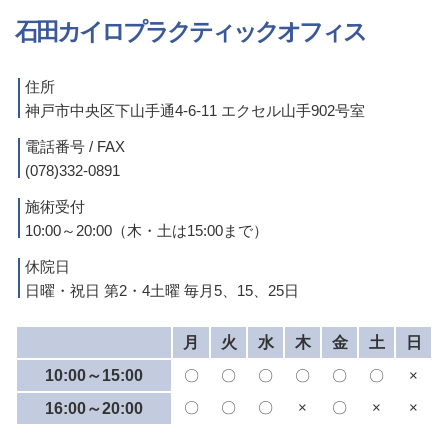
石田カイロプラクティックオフィス
住所
神戸市中央区下山手通4-6-11 エクセル山手902号室
電話番号 / FAX
(078)332-0891
施術受付
10:00～20:00（木・土は15:00まで）
休院日
日曜・祝日 第2・4土曜 毎月5、15、25日
月
火
水
木
金
土
日
10:00～15:00
〇
〇
〇
〇
〇
〇
×
〇
〇
〇
×
〇
×
×
16:00～20:00