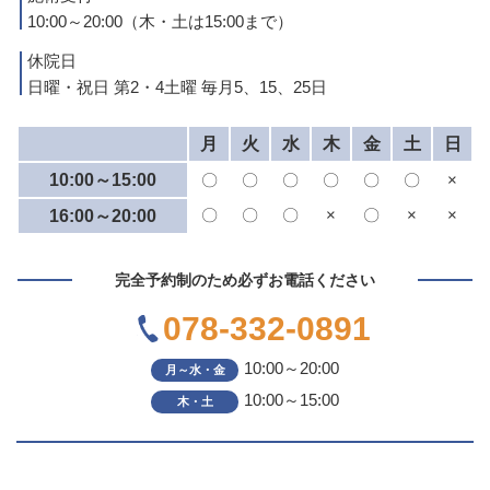
10:00～20:00（木・土は15:00まで）
休院日
日曜・祝日 第2・4土曜 毎月5、15、25日
月
火
水
木
金
土
日
10:00～15:00
〇
〇
〇
〇
〇
〇
×
〇
〇
〇
×
〇
×
×
16:00～20:00
完全予約制のため必ずお電話ください
078-332-0891
10:00～20:00
月～水・金
10:00～15:00
木・土