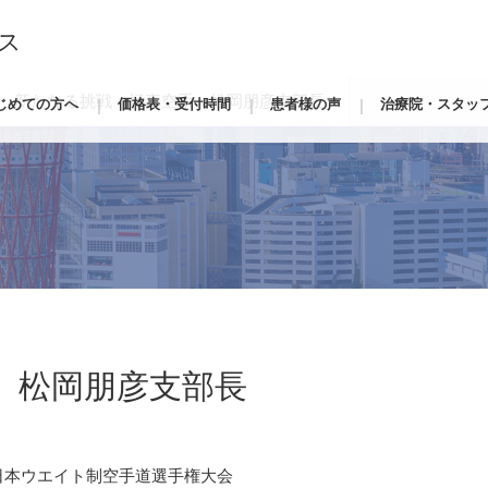
ス
新たなる挑戦 極真空手 松岡朋彦支部長
じめての方へ
価格表・受付時間
患者様の声
治療院・スタッ
 松岡朋彦支部長
日本ウエイト制空手道選手権大会