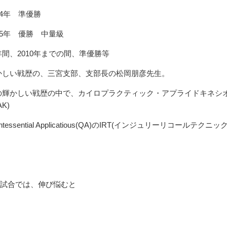
04年 準優勝
05年 優勝 中量級
年間、2010年までの間、準優勝等
かしい戦歴の、三宮支部、支部長の松岡朋彦先生。
の輝かしい戦歴の中で、カイロプラクティック・アプライドキネシ
AK)
intessential Applicatious(QA)のIRT(インジュリーリコールテクニック
び試合では、伸び悩むと