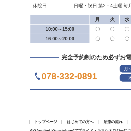
休院日
日曜・祝日 第2・4土曜 毎月
月
火
水
10:00～15:00
〇
〇
〇
16:00～20:00
〇
〇
〇
完全予約制のため必ずお
月
078-332-0891
トップページ
はじめての方へ
治療の流れ
AK(Applied Kinesiology)アプライド・キネシオロジーに