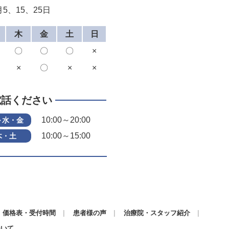
5、15、25日
木
金
土
日
〇
〇
〇
×
×
〇
×
×
電話ください
10:00～20:00
～水・金
10:00～15:00
木・土
価格表・受付時間
患者様の声
治療院・スタッフ紹介
ついて