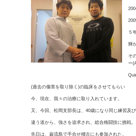
20
20
５
輝
そ
ー(
Qu
(過去の傷害を取り除く)の臨床をさせてもらい
今、現在、我々の治療に取り入れています。
又、今回、松岡支部長は、40歳になり同じ練習及
違う道から、強さを追求され、総合格闘技に挑戦。
先日は、巌流島で手合せ稽古にも参加された。