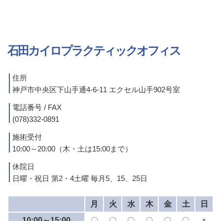
石田カイロプラクティックオフィス
住所
神戸市中央区下山手通4-6-11 エクセル山手902号室
電話番号 / FAX
(078)332-0891
施術受付
10:00～20:00（木・土は15:00まで）
休院日
日曜・祝日 第2・4土曜 毎月5、15、25日
月
火
水
木
金
土
日
10:00～15:00
〇
〇
〇
〇
〇
〇
×